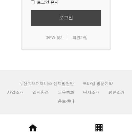
로그인 유지
로그인
|
ID/PW 찾기
회원가입
두산위브더제니스 센트럴천안
모바일 방문예약
사업소개
입지환경
교육특화
단지소개
평면소개
홍보센터